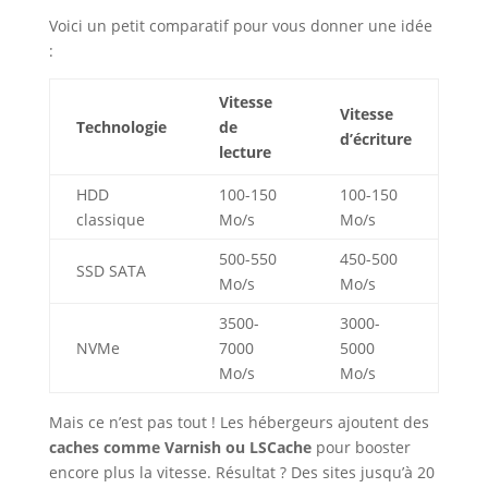
Voici un petit comparatif pour vous donner une idée
:
Vitesse
Vitesse
Technologie
de
d’écriture
lecture
HDD
100-150
100-150
classique
Mo/s
Mo/s
500-550
450-500
SSD SATA
Mo/s
Mo/s
3500-
3000-
NVMe
7000
5000
Mo/s
Mo/s
Mais ce n’est pas tout ! Les hébergeurs ajoutent des
caches comme Varnish ou LSCache
pour booster
encore plus la vitesse. Résultat ? Des sites jusqu’à 20