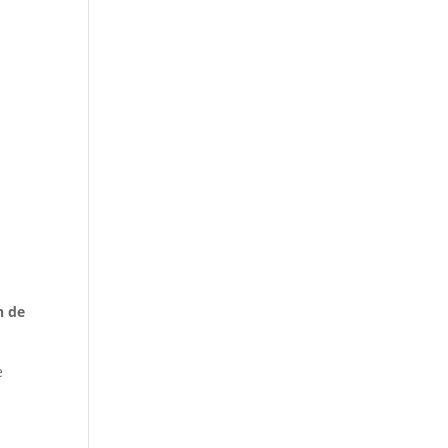
n de
e