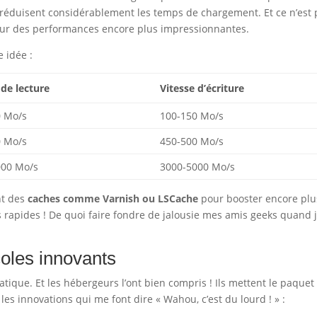
s réduisent considérablement les temps de chargement. Et ce n’est 
pour des performances encore plus impressionnantes.
 idée :
 de lecture
Vitesse d’écriture
0 Mo/s
100-150 Mo/s
0 Mo/s
450-500 Mo/s
000 Mo/s
3000-5000 Mo/s
nt des
caches comme Varnish ou LSCache
pour booster encore plu
lus rapides ! De quoi faire fondre de jalousie mes amis geeks quand 
coles innovants
matique. Et les hébergeurs l’ont bien compris ! Ils mettent le paquet
les innovations qui me font dire « Wahou, c’est du lourd ! » :