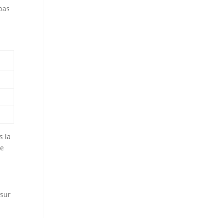
pas
s la
je
 sur