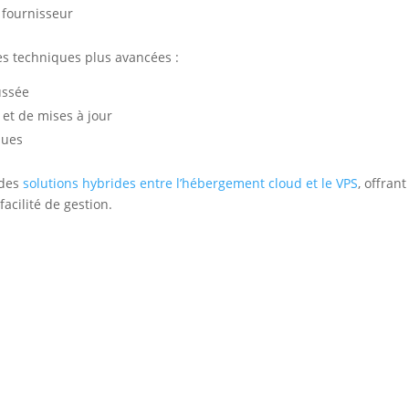
 fournisseur
es techniques plus avancées :
ussée
 et de mises à jour
iques
 des
solutions hybrides entre l’hébergement cloud et le VPS
, offran
acilité de gestion.