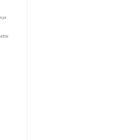
eux
ette