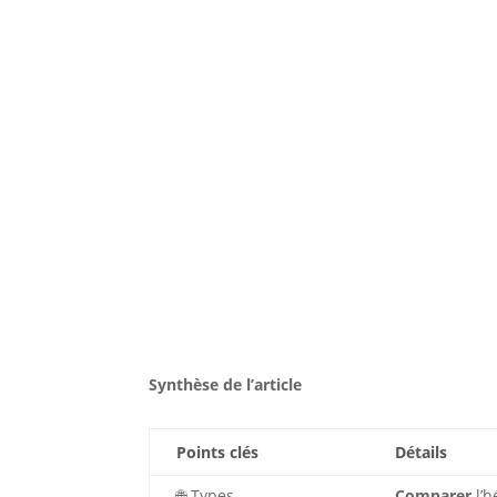
Synthèse de l’article
Points clés
Détails
🌐 Types
Comparer
l’h